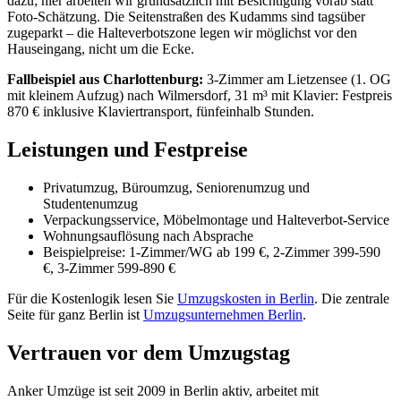
dazu; hier arbeiten wir grundsätzlich mit Besichtigung vorab statt
Foto-Schätzung. Die Seitenstraßen des Kudamms sind tagsüber
zugeparkt – die Halteverbotszone legen wir möglichst vor den
Hauseingang, nicht um die Ecke.
Fallbeispiel aus Charlottenburg:
3-Zimmer am Lietzensee (1. OG
mit kleinem Aufzug) nach Wilmersdorf, 31 m³ mit Klavier: Festpreis
870 € inklusive Klaviertransport, fünfeinhalb Stunden.
Leistungen und Festpreise
Privatumzug, Büroumzug, Seniorenumzug und
Studentenumzug
Verpackungsservice, Möbelmontage und Halteverbot-Service
Wohnungsauflösung nach Absprache
Beispielpreise: 1-Zimmer/WG ab 199 €, 2-Zimmer 399-590
€, 3-Zimmer 599-890 €
Für die Kostenlogik lesen Sie
Umzugskosten in Berlin
. Die zentrale
Seite für ganz Berlin ist
Umzugsunternehmen Berlin
.
Vertrauen vor dem Umzugstag
Anker Umzüge ist seit 2009 in Berlin aktiv, arbeitet mit