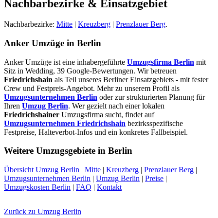
Nachbarbezirke & Einsatzgebiet
Nachbarbezirke:
Mitte
|
Kreuzberg
|
Prenzlauer Berg
.
Anker Umzüge in Berlin
Anker Umzüge ist eine inhabergeführte
Umzugsfirma Berlin
mit
Sitz in Wedding, 39 Google-Bewertungen. Wir betreuen
Friedrichshain
als Teil unseres Berliner Einsatzgebiets - mit fester
Crew und Festpreis-Angebot. Mehr zu unserem Profil als
Umzugsunternehmen Berlin
oder zur strukturierten Planung für
Ihren
Umzug Berlin
. Wer gezielt nach einer lokalen
Friedrichshainer
Umzugsfirma sucht, findet auf
Umzugsunternehmen Friedrichshain
bezirksspezifische
Festpreise, Halteverbot-Infos und ein konkretes Fallbeispiel.
Weitere Umzugsgebiete in Berlin
Übersicht Umzug Berlin
|
Mitte
|
Kreuzberg
|
Prenzlauer Berg
|
Umzugsunternehmen Berlin
|
Umzug Berlin
|
Preise
|
Umzugskosten Berlin
|
FAQ
|
Kontakt
Zurück zu Umzug Berlin