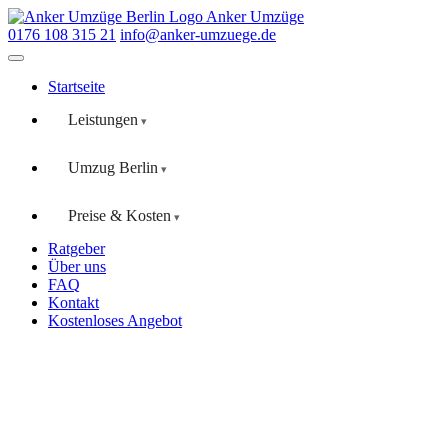
Anker Umzüge
0176 108 315 21
info@anker-umzuege.de
Startseite
Leistungen
Umzug Berlin
Preise & Kosten
Ratgeber
Über uns
FAQ
Kontakt
Kostenloses Angebot
Start
/
Umzug Berlin
/
Friedrichshain