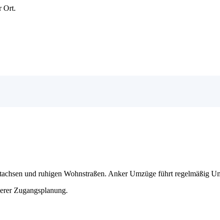
 Ort.
r sollten früh reserviert werden.
auptachsen und ruhigen Wohnstraßen. Anker Umzüge führt regelmäßig Um
erer Zugangsplanung.