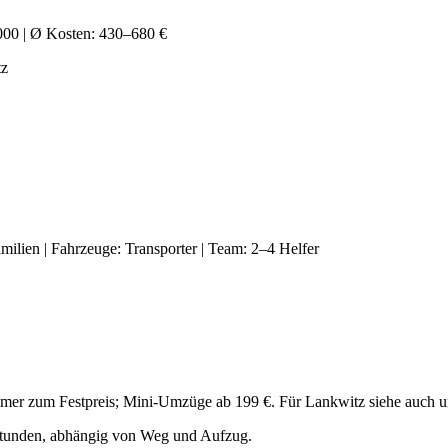
000
| Ø Kosten:
430–680 €
tz
amilien
| Fahrzeuge:
Transporter
| Team:
2–4 Helfer
immer zum Festpreis; Mini-Umzüge ab 199 €. Für Lankwitz siehe auch 
tunden, abhängig von Weg und Aufzug.