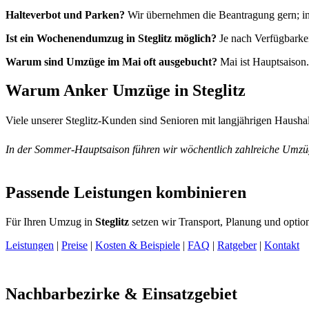
Halteverbot und Parken?
Wir übernehmen die Beantragung gern; in d
Ist ein Wochenendumzug in Steglitz möglich?
Je nach Verfügbarkei
Warum sind Umzüge im Mai oft ausgebucht?
Mai ist Hauptsaiso
Warum Anker Umzüge in Steglitz
Viele unserer Steglitz-Kunden sind Senioren mit langjährigen Haushal
In der Sommer-Hauptsaison führen wir wöchentlich zahlreiche Umzüg
Passende Leistungen kombinieren
Für Ihren Umzug in
Steglitz
setzen wir Transport, Planung und optio
Leistungen
|
Preise
|
Kosten & Beispiele
|
FAQ
|
Ratgeber
|
Kontakt
Nachbarbezirke & Einsatzgebiet