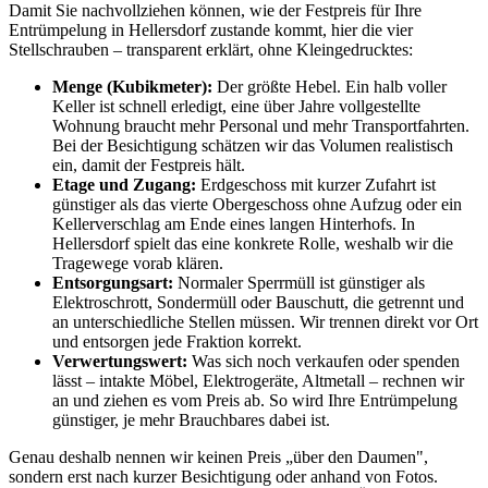
Damit Sie nachvollziehen können, wie der Festpreis für Ihre
Entrümpelung in Hellersdorf zustande kommt, hier die vier
Stellschrauben – transparent erklärt, ohne Kleingedrucktes:
Menge (Kubikmeter):
Der größte Hebel. Ein halb voller
Keller ist schnell erledigt, eine über Jahre vollgestellte
Wohnung braucht mehr Personal und mehr Transportfahrten.
Bei der Besichtigung schätzen wir das Volumen realistisch
ein, damit der Festpreis hält.
Etage und Zugang:
Erdgeschoss mit kurzer Zufahrt ist
günstiger als das vierte Obergeschoss ohne Aufzug oder ein
Kellerverschlag am Ende eines langen Hinterhofs. In
Hellersdorf spielt das eine konkrete Rolle, weshalb wir die
Tragewege vorab klären.
Entsorgungsart:
Normaler Sperrmüll ist günstiger als
Elektroschrott, Sondermüll oder Bauschutt, die getrennt und
an unterschiedliche Stellen müssen. Wir trennen direkt vor Ort
und entsorgen jede Fraktion korrekt.
Verwertungswert:
Was sich noch verkaufen oder spenden
lässt – intakte Möbel, Elektrogeräte, Altmetall – rechnen wir
an und ziehen es vom Preis ab. So wird Ihre Entrümpelung
günstiger, je mehr Brauchbares dabei ist.
Genau deshalb nennen wir keinen Preis „über den Daumen",
sondern erst nach kurzer Besichtigung oder anhand von Fotos.