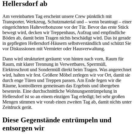
Hellersdorf ab
Am vereinbarten Tag erscheint unsere Crew pünktlich mit
Transporter, Werkzeug, Schutzmaterial und – wenn beantragt – einer
eingerichteten Halteverbotszone vor der Tür. Bevor das erste Stück
bewegt wird, decken wir Treppenhaus, Aufzug und empfindliche
Böden ab, damit beim Tragen nichts beschädigt wird. Das ist gerade
in gepflegten Hellersdorf-Häusern selbstverständlich und schützt Sie
vor Diskussionen mit Vermieter oder Hausverwaltung.
Dann wird strukturiert geräumt: von hinten nach vorn, Raum für
Raum, mit klarer Trennung in Verwertbares, Sperrmüll,
Elektroschrott und Sondermüll direkt beim Tragen. Was angerechnet
wird, halten wir fest. Größere Möbel zerlegen wir vor Ort, damit sie
durch enge Türen und Treppen passen. Am Ende fegen wir die
Räume, kontrollieren gemeinsam das Ergebnis und übergeben
besenrein. Eine durchschnittliche Wohnungsentrümpelung in
Hellersdorf ist so an einem einzigen Tag erledigt; bei sehr großen
Mengen stimmen wir vorab einen zweiten Tag ab, damit nichts unter
Zeitdruck gerät.
Diese Gegenstände entrümpeln und
entsorgen wir