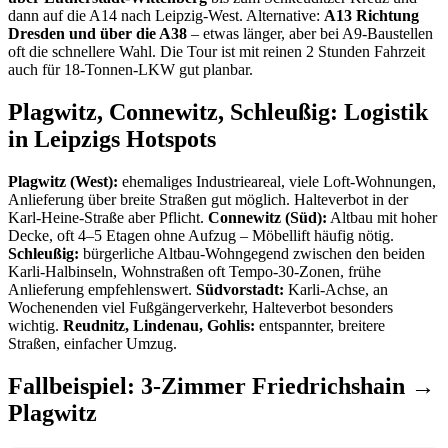
dann auf die A14 nach Leipzig-West. Alternative:
A13 Richtung
Dresden und über die A38
– etwas länger, aber bei A9-Baustellen
oft die schnellere Wahl. Die Tour ist mit reinen 2 Stunden Fahrzeit
auch für 18-Tonnen-LKW gut planbar.
Plagwitz, Connewitz, Schleußig: Logistik
in Leipzigs Hotspots
Plagwitz (West):
ehemaliges Industrieareal, viele Loft-Wohnungen,
Anlieferung über breite Straßen gut möglich. Halteverbot in der
Karl-Heine-Straße aber Pflicht.
Connewitz (Süd):
Altbau mit hoher
Decke, oft 4–5 Etagen ohne Aufzug – Möbellift häufig nötig.
Schleußig:
bürgerliche Altbau-Wohngegend zwischen den beiden
Karli-Halbinseln, Wohnstraßen oft Tempo-30-Zonen, frühe
Anlieferung empfehlenswert.
Südvorstadt:
Karli-Achse, an
Wochenenden viel Fußgängerverkehr, Halteverbot besonders
wichtig.
Reudnitz, Lindenau, Gohlis:
entspannter, breitere
Straßen, einfacher Umzug.
Fallbeispiel: 3-Zimmer Friedrichshain →
Plagwitz