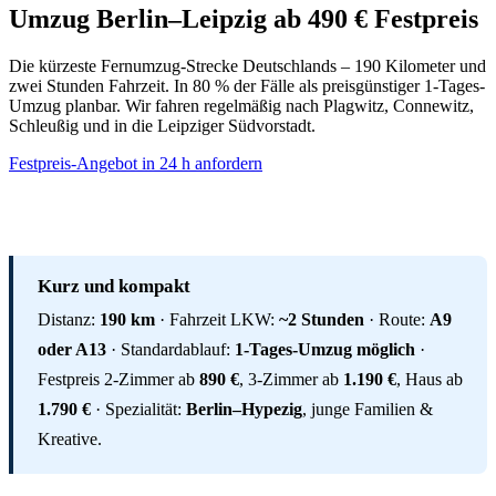
Umzug Berlin–Leipzig ab 490 € Festpreis
Die kürzeste Fernumzug-Strecke Deutschlands – 190 Kilometer und
zwei Stunden Fahrzeit. In 80 % der Fälle als preisgünstiger 1-Tages-
Umzug planbar. Wir fahren regelmäßig nach Plagwitz, Connewitz,
Schleußig und in die Leipziger Südvorstadt.
Festpreis-Angebot in 24 h anfordern
Kurz und kompakt
Distanz:
190 km
· Fahrzeit LKW:
~2 Stunden
· Route:
A9
oder A13
· Standardablauf:
1-Tages-Umzug möglich
·
Festpreis 2-Zimmer
ab
890 €
, 3-Zimmer
ab
1.190 €
, Haus
ab
1.790 €
· Spezialität:
Berlin–Hypezig
, junge Familien &
Kreative.