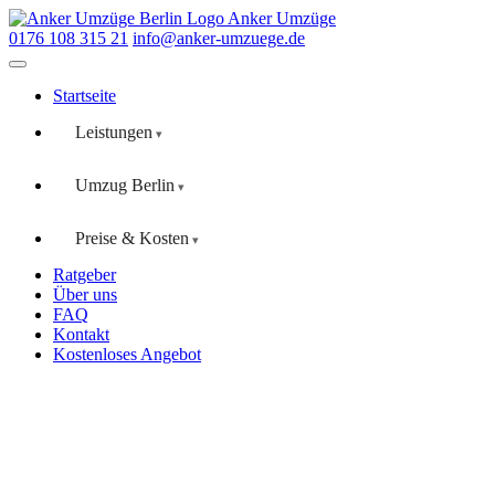
Anker Umzüge
0176 108 315 21
info@anker-umzuege.de
Startseite
Leistungen
Umzug Berlin
Preise & Kosten
Ratgeber
Über uns
FAQ
Kontakt
Kostenloses Angebot
Startseite
·
Fernumzug
· Berlin → Leipzig