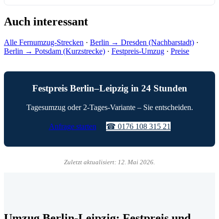
Auch interessant
Alle Fernumzug-Strecken
·
Berlin → Dresden (Nachbarstadt)
·
Berlin → Potsdam (Kurzstrecke)
·
Festpreis-Umzug
·
Preise
Festpreis Berlin–Leipzig in 24 Stunden
Tagesumzug oder 2-Tages-Variante – Sie entscheiden.
Anfrage starten
☎ 0176 108 315 21
Zuletzt aktualisiert: 12. Mai 2026.
Umzug Berlin-Leipzig: Festpreis und