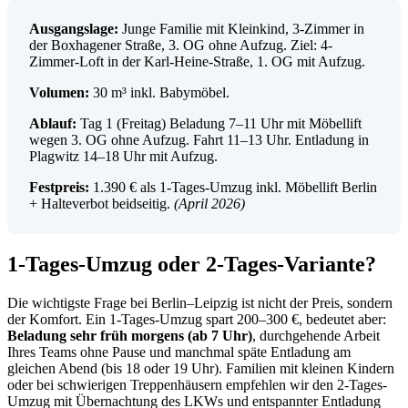
Ausgangslage:
Junge Familie mit Kleinkind, 3-Zimmer in
der Boxhagener Straße, 3. OG ohne Aufzug. Ziel: 4-
Zimmer-Loft in der Karl-Heine-Straße, 1. OG mit Aufzug.
Volumen:
30 m³ inkl. Babymöbel.
Ablauf:
Tag 1 (Freitag) Beladung 7–11 Uhr mit Möbellift
wegen 3. OG ohne Aufzug. Fahrt 11–13 Uhr. Entladung in
Plagwitz 14–18 Uhr mit Aufzug.
Festpreis:
1.390 € als 1-Tages-Umzug inkl. Möbellift Berlin
+ Halteverbot beidseitig.
(April 2026)
1-Tages-Umzug oder 2-Tages-Variante?
Die wichtigste Frage bei Berlin–Leipzig ist nicht der Preis, sondern
der Komfort. Ein 1-Tages-Umzug spart 200–300 €, bedeutet aber:
Beladung sehr früh morgens (ab 7 Uhr)
, durchgehende Arbeit
Ihres Teams ohne Pause und manchmal späte Entladung am
gleichen Abend (bis 18 oder 19 Uhr). Familien mit kleinen Kindern
oder bei schwierigen Treppenhäusern empfehlen wir den 2-Tages-
Umzug mit Übernachtung des LKWs und entspannter Entladung