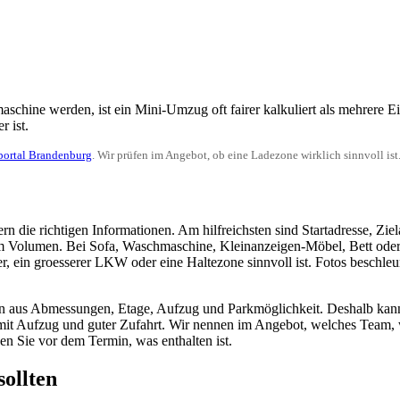
hine werden, ist ein Mini-Umzug oft fairer kalkuliert als mehrere Ei
r ist.
portal Brandenburg
. Wir prüfen im Angebot, ob eine Ladezone wirklich sinnvoll ist
n die richtigen Informationen. Am hilfreichsten sind Startadresse, Ziel
 Volumen. Bei Sofa, Waschmaschine, Kleinanzeigen-Möbel, Bett ode
er, ein groesserer LKW oder eine Haltezone sinnvoll ist. Fotos beschleu
ern aus Abmessungen, Etage, Aufzug und Parkmöglichkeit. Deshalb kann
ag mit Aufzug und guter Zufahrt. Wir nennen im Angebot, welches Team,
n Sie vor dem Termin, was enthalten ist.
ollten