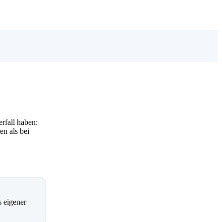
rfall haben:
n als bei
 eigener