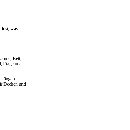
 fest, was
chine, Bett,
l, Etage und
e hängen
wir Decken und