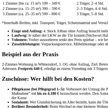
1 Zimmer (bis ca. 15 m³)
199 – 349 €
2 Träger, 2–4 Std.
2 Zimmer (ca. 15–25 m³)
399 – 590 €
2–3 Träger, 4–6 Std.
3 Zimmer (ca. 25–35 m³)
599 – 890 €
3 Träger, 5–8 Std.
*Innerhalb Berlins, inkl. Transport, Träger, Schutzmaterial und Versi
Etage und Aufzug:
4. Stock Altbau ohne Aufzug braucht mehr 
Laufweg:
Je näher der LKW an die Tür kommt (Stichwort Halte
Volumen:
Vorher aussortieren senkt den Preis spürbar – wir ber
Zusatzleistungen:
Verpackungsservice, Möbelmontage oder di
Beispiel aus der Praxis
2-Zimmer-Wohnung in Wilmersdorf, 3. OG ohne Aufzug, Ziel: Betreut
Adressen:
Festpreis 640 €
, erledigt an einem Vormittag mit 3 Träger
Zuschüsse: Wer hilft bei den Kosten?
Pflegekasse (bei Pflegegrad 1–5):
Verbessert der Umzug die P
Maßnahme" mit
bis zu 4.180 €
bezuschusst werden. Den Antrag
der Kasse.
Sozialamt:
Wer Grundsicherung im Alter bezieht, kann die Üb
Berliner Besonderheit:
Beim Wechsel in eine kleinere Wohnu