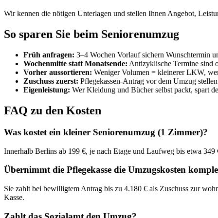
Wir kennen die nötigen Unterlagen und stellen Ihnen Angebot, Leist
So sparen Sie beim Seniorenumzug
Früh anfragen:
3–4 Wochen Vorlauf sichern Wunschtermin und
Wochenmitte statt Monatsende:
Antizyklische Termine sind of
Vorher aussortieren:
Weniger Volumen = kleinerer LKW, wen
Zuschuss zuerst:
Pflegekassen-Antrag vor dem Umzug stellen 
Eigenleistung:
Wer Kleidung und Bücher selbst packt, spart d
FAQ zu den Kosten
Was kostet ein kleiner Seniorenumzug (1 Zimmer)?
Innerhalb Berlins ab 199 €, je nach Etage und Laufweg bis etwa 349 €
Übernimmt die Pflegekasse die Umzugskosten komple
Sie zahlt bei bewilligtem Antrag bis zu 4.180 € als Zuschuss zur wo
Kasse.
Zahlt das Sozialamt den Umzug?