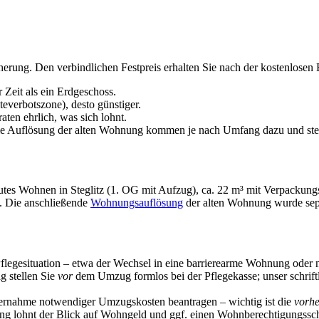
cherung. Den verbindlichen Festpreis erhalten Sie nach der kostenlosen
Zeit als ein Erdgeschoss.
verbotszone), desto günstiger.
aten ehrlich, was sich lohnt.
e Auflösung der alten Wohnung kommen je nach Umfang dazu und ste
es Wohnen in Steglitz (1. OG mit Aufzug), ca. 22 m³ mit Verpackung
n. Die anschließende
Wohnungsauflösung
der alten Wohnung wurde sepa
flegesituation – etwa der Wechsel in eine barrierearme Wohnung oder
 stellen Sie
vor
dem Umzug formlos bei der Pflegekasse; unser schrift
ernahme notwendiger Umzugskosten beantragen – wichtig ist die
vorhe
ng lohnt der Blick auf Wohngeld und ggf. einen Wohnberechtigungss